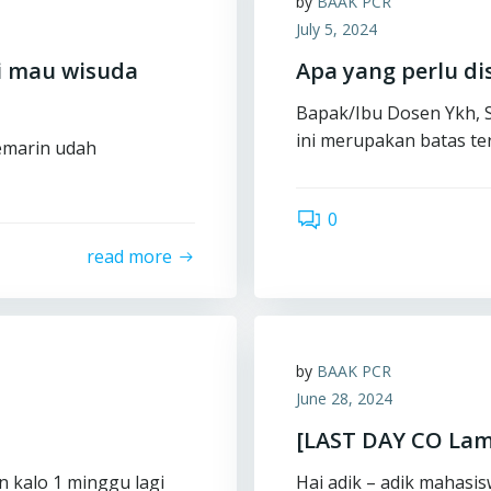
by
BAAK PCR
July 5, 2024
i mau wisuda
Apa yang perlu di
Bapak/Ibu Dosen Ykh, 
ini merupakan batas te
emarin udah
0
read more
by
BAAK PCR
June 28, 2024
[LAST DAY CO La
n kalo 1 minggu lagi
Hai adik – adik mahasi