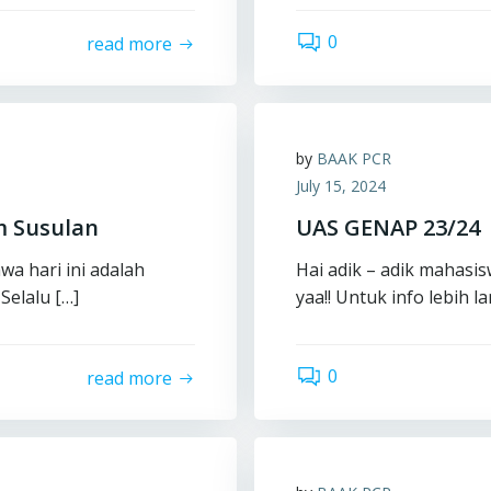
0
read more
by
BAAK PCR
July 15, 2024
m Susulan
UAS GENAP 23/24
a hari ini adalah
Hai adik – adik mahas
Selalu […]
yaa!! Untuk info lebih l
0
read more