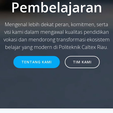
Pembelajaran
Mengenal lebih dekat peran, komitmen, serta
visi kami dalam mengawal kualitas pendidikan
vokasi dan mendorong transformasi ekosistem
belajar yang modern di Politeknik Caltex Riau.
TENTANG KAMI
TIM KAMI