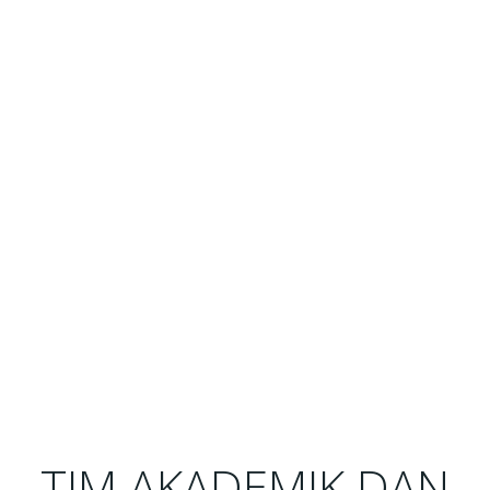
TIM AKADEMIK DAN