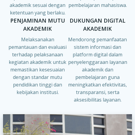
akademik sesuai dengan
pembelajaran mahasiswa.
ketentuan yang berlaku.
PENJAMINAN MUTU
DUKUNGAN DIGITAL
AKADEMIK
AKADEMIK
Melaksanakan
Mendorong pemanfaatan
pemantauan dan evaluasi
sistem informasi dan
terhadap pelaksanaan
platform digital dalam
kegiatan akademik untuk
penyelenggaraan layanan
memastikan kesesuaian
akademik dan
dengan standar mutu
pembelajaran guna
pendidikan tinggi dan
meningkatkan efektivitas,
kebijakan institusi.
transparansi, serta
aksesibilitas layanan.