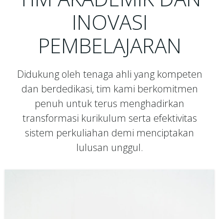
INOVASI
PEMBELAJARAN
Didukung oleh tenaga ahli yang kompeten
dan berdedikasi, tim kami berkomitmen
penuh untuk terus menghadirkan
transformasi kurikulum serta efektivitas
sistem perkuliahan demi menciptakan
lulusan unggul.