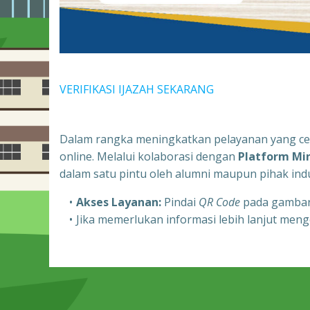
VERIFIKASI IJAZAH SEKARANG
Dalam rangka meningkatkan pelayanan yang cepat
online. Melalui kolaborasi dengan
Platform Mi
dalam satu pintu oleh alumni maupun pihak ind
Akses Layanan:
Pindai
QR Code
pada gambar
Jika memerlukan informasi lebih lanjut menge