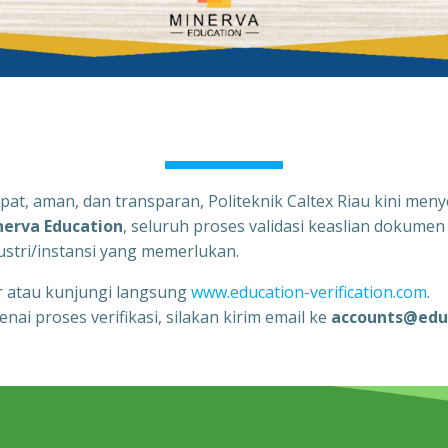
, aman, dan transparan, Politeknik Caltex Riau kini menyed
nerva Education
, seluruh proses validasi keaslian dokume
ustri/instansi yang memerlukan.
 atau kunjungi langsung
www.education-verification.com
.
nai proses verifikasi, silakan kirim email ke
accounts@educ