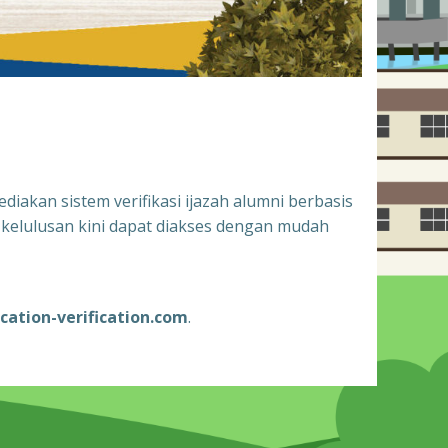
iakan sistem verifikasi ijazah alumni berbasis
n kelulusan kini dapat diakses dengan mudah
ation-verification.com
.