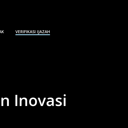
AK
VERIFIKASI IJAZAH
n Inovasi